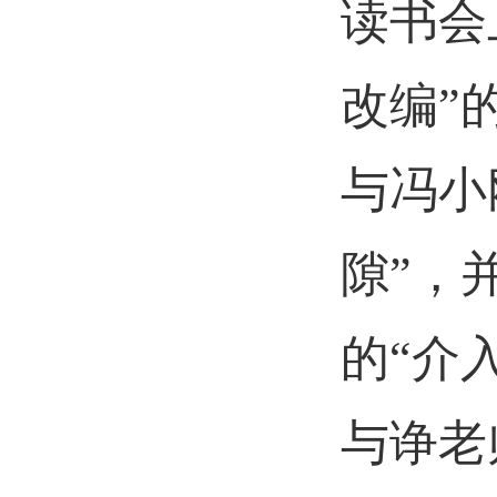
读书会
改编”
与冯小
隙”，
的“介
与诤老